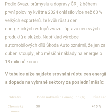
Podle Svazu průmyslu a dopravy ČR již během
první poloviny května 2024 ohlásilo více než 60 %
velkých exportérů, že kvůli růstu cen
energetických vstupů zvažují úpravu cen svých
produktů a služeb. Například výrobce
automobilových dílů Škoda Auto oznámil, že jen za
duben stouply jeho měsíční náklady na energie o
18 milionů korun.
V tabulce níže najdete srovnání růstu cen energií
a dopadu na vybrané sektory za poslední měsíc:
Odvětví
Podíl nákladů na energiích (%)
Růst cen en
Chemický
30
+15 %
průmysl