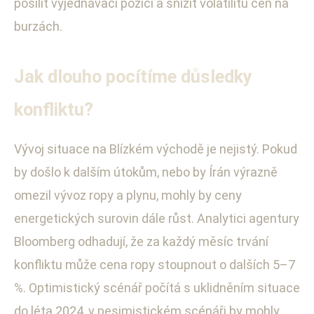
posílit vyjednávací pozici a snížit volatilitu cen na
burzách.
Jak dlouho pocítíme důsledky
konfliktu?
Vývoj situace na Blízkém východě je nejistý. Pokud
by došlo k dalším útokům, nebo by Írán výrazně
omezil vývoz ropy a plynu, mohly by ceny
energetických surovin dále růst. Analytici agentury
Bloomberg odhadují, že za každý měsíc trvání
konfliktu může cena ropy stoupnout o dalších 5–7
%. Optimistický scénář počítá s uklidněním situace
do léta 2024, v pesimistickém scénáři by mohly