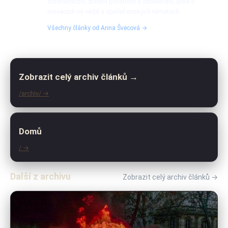
zdravotnictví, životní prostředí a vzdělávání, píše o
inovacích ve vědě a společenských tématech.
Všechny články od Anna Švecová →
Zobrazit celý archiv článků →
/archiv/ →
Domů
/ →
Další z archivu
Zobrazit celý archiv článků →