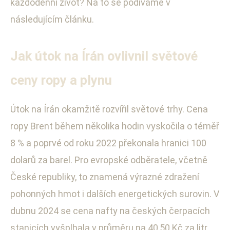
každodenní život? Na to se podíváme v
následujícím článku.
Jak útok na Írán ovlivnil světové
ceny ropy a plynu
Útok na Írán okamžitě rozvířil světové trhy. Cena
ropy Brent během několika hodin vyskočila o téměř
8 % a poprvé od roku 2022 překonala hranici 100
dolarů za barel. Pro evropské odběratele, včetně
České republiky, to znamená výrazné zdražení
pohonných hmot i dalších energetických surovin. V
dubnu 2024 se cena nafty na českých čerpacích
stanicích vyšplhala v průměru na 40,50 Kč za litr,