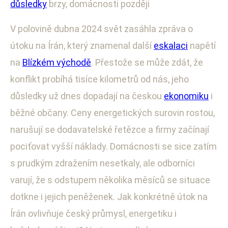
důsledky
brzy, domácnosti později
V polovině dubna 2024 svět zasáhla zpráva o
útoku na Írán, který znamenal další
eskalaci
napětí
na
Blízkém východě
. Přestože se může zdát, že
konflikt probíhá tisíce kilometrů od nás, jeho
důsledky už dnes dopadají na českou
ekonomiku
i
běžné občany. Ceny energetických surovin rostou,
narušují se dodavatelské řetězce a firmy začínají
pociťovat vyšší náklady. Domácnosti se sice zatím
s prudkým zdražením nesetkaly, ale odborníci
varují, že s odstupem několika měsíců se situace
dotkne i jejich peněženek. Jak konkrétně útok na
Írán ovlivňuje český průmysl, energetiku i