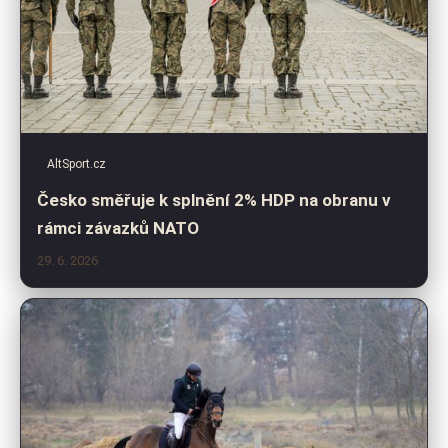
AltSport.cz
Česko směřuje k splnění 2% HDP na obranu v
rámci závazků NATO
29. 6. 2026