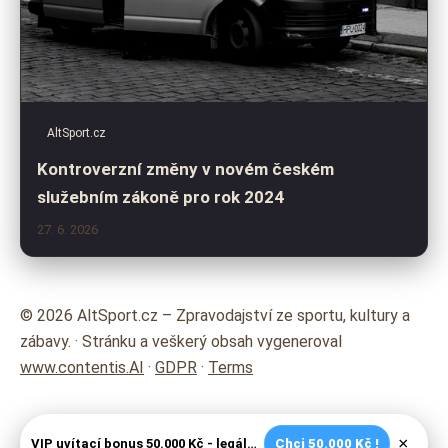
AltSport.cz
Kontroverzní změny v novém českém
služebním zákoně pro rok 2024
27. 6. 2026
© 2026 AltSport.cz – Zpravodajství ze sportu, kultury a
zábavy. · Stránku a veškerý obsah vygeneroval
www.contentis.AI
·
GDPR
·
Terms
×
VIP uvítací bonus 50.000 Kč - legální české kasíno
Chci 50.000 Kč !