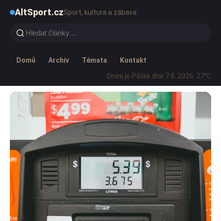
AltSport.cz
Sport, kultura a zábava
Domů
Archiv
Témata
Kontakt
Dnes je Pátek dne 7 8. 2026
· 27°C