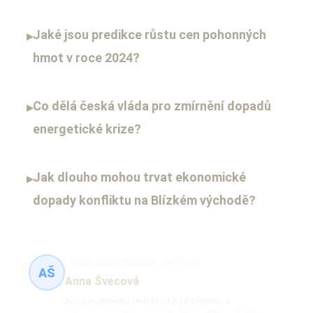
Jaké jsou predikce růstu cen pohonných
▸
hmot v roce 2024?
Co dělá česká vláda pro zmírnění dopadů
▸
energetické krize?
Jak dlouho mohou trvat ekonomické
▸
dopady konfliktu na Blízkém východě?
Věda, zdraví, ekologie
166 článků
AŠ
Anna Švecová
Anna je vědecká redaktorka se zájmem o