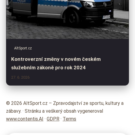
AltSport.cz
Kontroverzní změny v novém českém
služebním zákoně pro rok 2024
27. 6. 2026
© 2026 AltSport.cz – Zpravodajství ze sportu, kultury a
zábavy. · Stránku a veškerý obsah vygeneroval
www.contentis.AI
·
GDPR
·
Terms