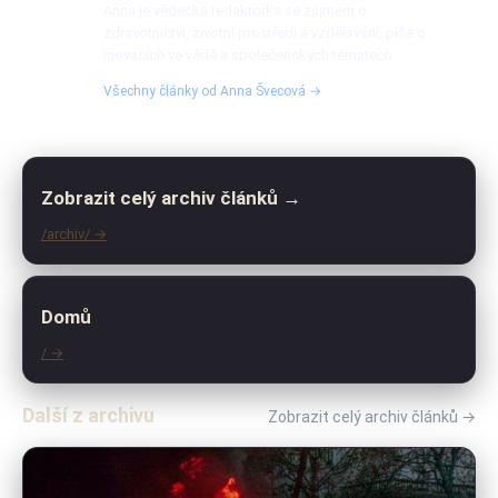
Anna je vědecká redaktorka se zájmem o
zdravotnictví, životní prostředí a vzdělávání, píše o
inovacích ve vědě a společenských tématech.
Všechny články od Anna Švecová →
Zobrazit celý archiv článků →
/archiv/ →
Domů
/ →
Další z archivu
Zobrazit celý archiv článků →