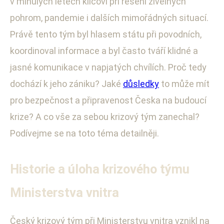
v minulých letech klíčoví při řešení živelných
pohrom, pandemie i dalších mimořádných situací.
Právě tento tým byl hlasem státu při povodních,
koordinoval informace a byl často tváří klidné a
jasné komunikace v napjatých chvílích. Proč tedy
dochází k jeho zániku? Jaké
důsledky
to může mít
pro bezpečnost a připravenost Česka na budoucí
krize? A co vše za sebou krizový tým zanechal?
Podívejme se na toto téma detailněji.
Historie a úloha krizového týmu
Ministerstva vnitra
Český krizový tým při Ministerstvu vnitra vznikl na