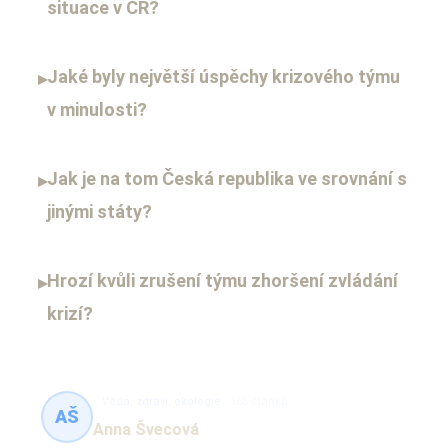
situace v ČR?
Jaké byly největší úspěchy krizového týmu
▸
v minulosti?
Jak je na tom Česká republika ve srovnání s
▸
jinými státy?
Hrozí kvůli zrušení týmu zhoršení zvládání
▸
krizí?
Věda, zdraví, ekologie
166 článků
AŠ
Anna Švecová