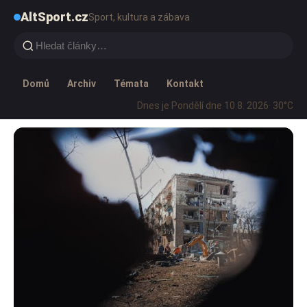
AltSport.cz
Sport, kultura a zábava
Domů
Archiv
Témata
Kontakt
Dnes je Pondělí dne 10 8. 2026
· 30°C