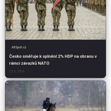
AltSport.cz
Česko směřuje k splnění 2% HDP na obranu v
rámci závazků NATO
29. 6. 2026