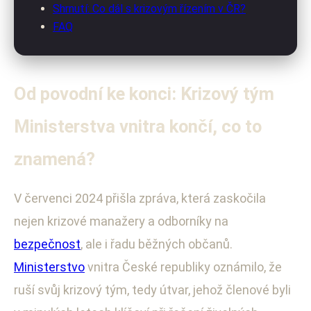
Shrnutí: Co dál s krizovým řízením v ČR?
FAQ
Od povodní ke konci: Krizový tým
Ministerstva vnitra končí, co to
znamená?
V červenci 2024 přišla zpráva, která zaskočila
nejen krizové manažery a odborníky na
bezpečnost
, ale i řadu běžných občanů.
Ministerstvo
vnitra České republiky oznámilo, že
ruší svůj krizový tým, tedy útvar, jehož členové byli