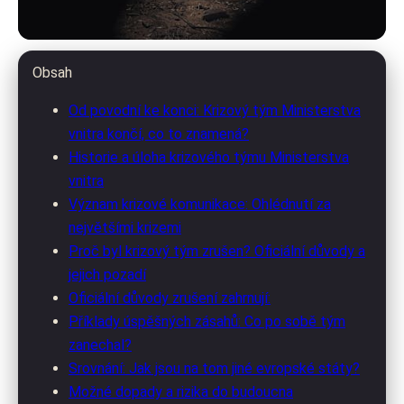
AltSport.cz
Obsah
Zrušení krizového týmu MV: Jaké
Od povodní ke konci: Krizový tým Ministerstva
vnitra končí, co to znamená?
to bude mít dopady?
Historie a úloha krizového týmu Ministerstva
vnitra
19. 3. 2026
· 10 min čtení · Autor: Anna Švecová
Význam krizové komunikace: Ohlédnutí za
největšími krizemi
Proč byl krizový tým zrušen? Oficiální důvody a
jejich pozadí
Oficiální důvody zrušení zahrnují:
Příklady úspěšných zásahů: Co po sobě tým
zanechal?
Srovnání: Jak jsou na tom jiné evropské státy?
Možné dopady a rizika do budoucna