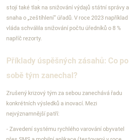
stojí také tlak na snižování výdajů státní správy a
snaha o „zeštíhlení“ úřadů. V roce 2023 například
vláda schválila snižování počtu úředníků o 8 %
napříč rezorty.
Příklady úspěšných zásahů: Co po
sobě tým zanechal?
Zrušený krizový tým za sebou zanechává řadu
konkrétních výsledků a inovací. Mezi
nejvýznamnější patří:
- Zavedení systému rychlého varování obyvatel
přes SMS a mobilní aplikace (testovaný v roce