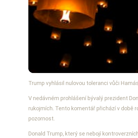
Trump vyhlásil nulovou toleranci vůči Hamá
Mezinárodní konflikty a bezpečnost
Trump kritizuje Ham
V nedávném prohlášení bývalý prezident Dona
rukojmích. Tento komentář přichází v době 
4. 10. 2025
· 3 min čtení · Autor: Lukáš Mareček
pozornost.
Donald Trump, který se nebojí kontroverzních 