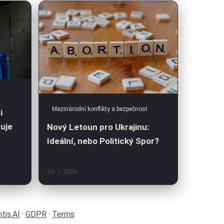
t
Mezinárodní konflikty a bezpečnost
i
uje
Nový Letoun pro Ukrajinu:
Ideální, nebo Politický Spor?
29. 1. 2026
tis.AI
·
GDPR
·
Terms