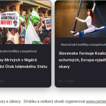
Mezinárodní konflikty a bezpečnos
rodní konflikty a bezpečnost
Slovensko formuje Koalic
ochotných, Evropa vyjadř
ky Mrtvých v Nigérii:
obavy
lní Útok Islámského Státu
026
29. 1. 2026
tury a zábavy. · Stránku a veškerý obsah vygeneroval
www.conten