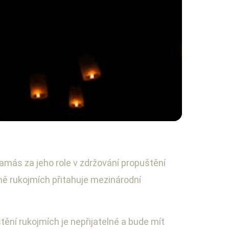
í rukojmích
amás za jeho role v zdržování propuštění
dně rukojmích přitahuje mezinárodní
tění rukojmích je nepřijatelné a bude mít