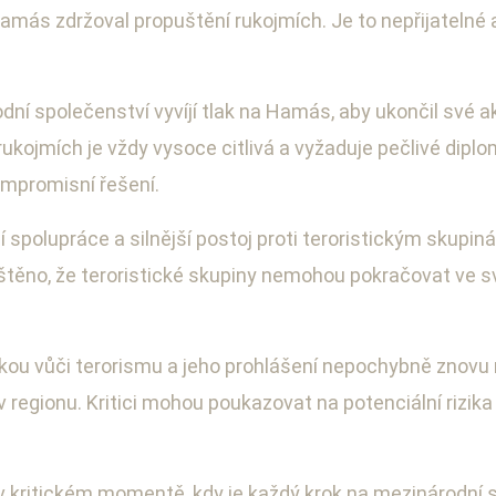
amás zdržoval propuštění rukojmích. Je to nepřijatelné 
ní společenství vyvíjí tlak na Hamás, aby ukončil své a
 rukojmích je vždy vysoce citlivá a vyžaduje pečlivé dipl
ompromisní řešení.
spolupráce a silnější postoj proti teroristickým skupi
ištěno, že teroristické skupiny nemohou pokračovat ve s
kou vůči terorismu a jeho prohlášení nepochybně znovu r
 regionu. Kritici mohou poukazovat na potenciální rizika
í v kritickém momentě, kdy je každý krok na mezinárodn