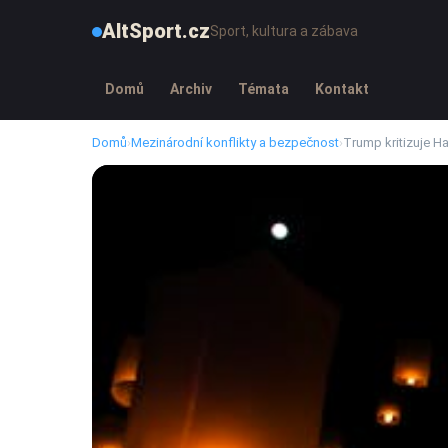
AltSport.cz
Sport, kultura a zábava
Domů
Archiv
Témata
Kontakt
Domů
›
Mezinárodní konflikty a bezpečnost
›
Trump kritizuje H