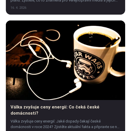
plánu. Zjistěte, co to znamená pro veřejnoprávní média a jejich
budoucnost. Klikněte pro více!
16. 4. 2026
Válka zvyšuje ceny energií: Co čeká české
domácnosti?
Válka zvyšuje ceny energií: Jaké dopady čekají české
domácnosti v roce 2024? Zjistěte aktuální fakta a připravte se na