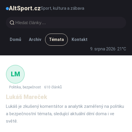
AltSport.cz
Sport, kultura a zábava
Domů
Archiv
Témata
Kontakt
9. srpna 2026
· 21°C
LM
Politika, bezpečnost
610 článků
Lukáš Mareček
Lukáš je zkušený komentátor a analytik zaměřený na politiku
a bezpečnostní témata, sledující aktuální dění doma i ve
světě.