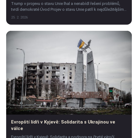
Trump v projevu o stavu Unie lhal a nenabídl řešení problémů,
tvrdí demokraté Úvod Projev o stavu Unie patří k nejdůležitějším
událostem americké politiky.
25. 2. 2026
Evropští lídři v Kyjevě: Solidarita s Ukrajinou ve
válce
Evropští lídři v Kyjevě: Solidarita a podpora na čtvrté výročí