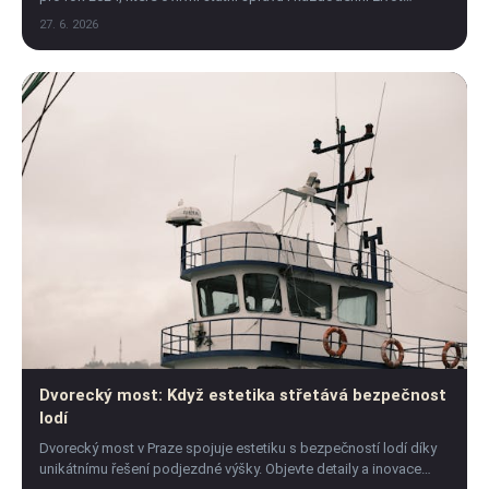
občanů. Klikněte a zjistěte víc!
27. 6. 2026
Dvorecký most: Když estetika střetává bezpečnost
lodí
Dvorecký most v Praze spojuje estetiku s bezpečností lodí díky
unikátnímu řešení podjezdné výšky. Objevte detaily a inovace