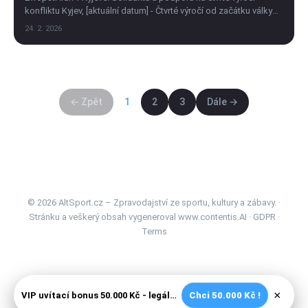
konfliktu Kyjev, [aktuální datum] - Čtvrté výročí od začátku války
na Ukrajině se neslo...
24. 2. 2026
← Zpět
1
2
3
Dále →
© 2026 AltSport.cz – Zpravodajství ze sportu, kultury a zábavy. ·
Stránku a veškerý obsah vygeneroval
www.contentis.AI
·
GDPR
·
Terms
×
VIP uvítací bonus 50.000 Kč - legální české kasíno
Chci 50.000 Kč !