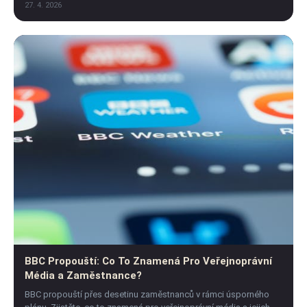
mostu!
27. 4. 2026
BBC Propouští: Co To Znamená Pro Veřejnoprávní
Média a Zaměstnance?
BBC propouští přes desetinu zaměstnanců v rámci úsporného