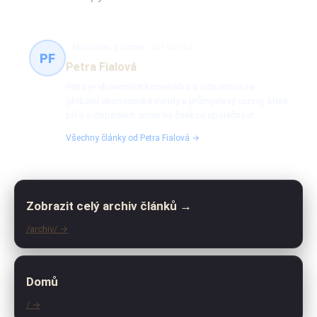
Ekonomie, průmysl
224 článků
PF
Petra Fialová
Petra je ekonomická novinářka a odbornice na
globální ekonomické trendy a průmyslový rozvoj, která
píše o dopadech změn na českou společnost.
Všechny články od Petra Fialová →
Zobrazit celý archiv článků →
/archiv/ →
Domů
/ →