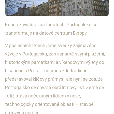
Konec závislosti na turistech: Portugalsko se
Technologický rozvoj a inovace
transformuje na datové centrum Evropy
Portugalsko se mění: Z turistické
destinace na evropské datové
V posledních letech jsme svědky zajímavého
vývoje v Portugalsku, zemi známé svými plážemi,
centrum
historickými památkami a víkendovými výlety do
15. 11. 2025
· 4 min čtení · Autor: Petra Fialová
Lisabonu a Porta. Turismus zde tradičně
představoval klíčový průmysl, ale nyní se zdá, že
Portugalsko se chystá obrátit nový list. Země se
totiž stává nečekaným lídrem v nové,
technologicky orientované oblasti – stavbě
datových center.