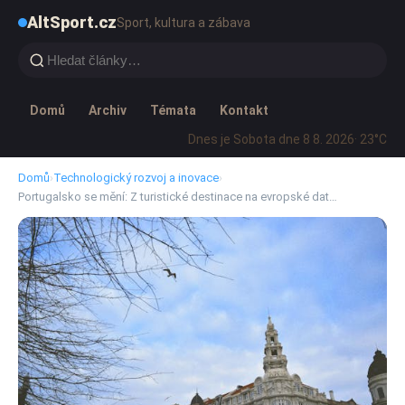
AltSport.cz
Sport, kultura a zábava
Domů
Archiv
Témata
Kontakt
Dnes je Sobota dne 8 8. 2026
· 23°C
Domů
›
Technologický rozvoj a inovace
›
Portugalsko se mění: Z turistické destinace na evropské dat…