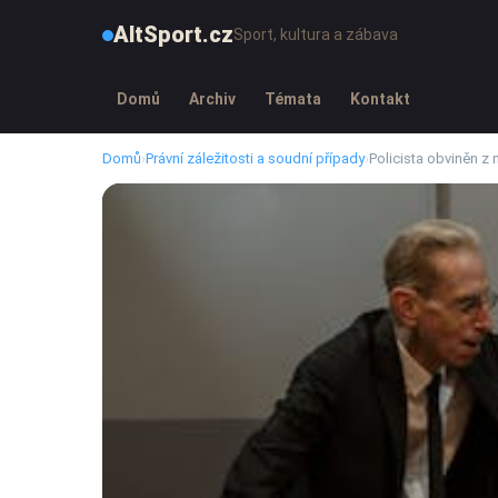
AltSport.cz
Sport, kultura a zábava
Domů
Archiv
Témata
Kontakt
Domů
›
Právní záležitosti a soudní případy
›
Policista obviněn z 