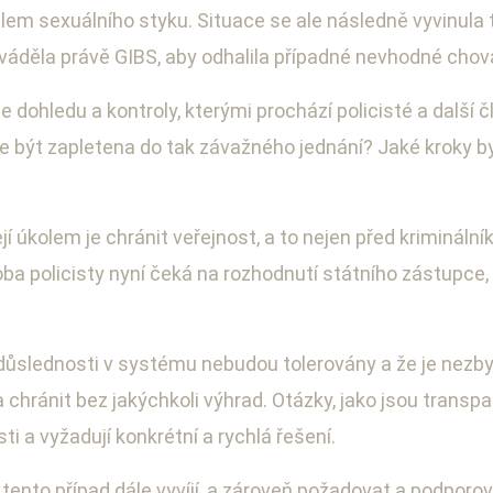
em sexuálního styku. Situace se ale následně vyvinula tak
ováděla právě GIBS, aby odhalila případné nevhodné chová
se dohledu a kontroly, kterými prochází policisté a dalš
být zapletena do tak závažného jednání? Jaké kroky by 
í úkolem je chránit veřejnost, a to nejen před kriminálníky
a policisty nyní čeká na rozhodnutí státního zástupce,
edůslednosti v systému nebudou tolerovány a že je nezby
 chránit bez jakýchkoli výhrad. Otázky, jako jsou transpa
ti a vyžadují konkrétní a rychlá řešení.
 tento případ dále vyvíjí, a zároveň požadovat a podporova