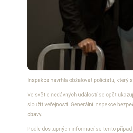
Inspekce navrhla obžalovat policistu, který
Právní záležitosti a soudní případy
Policista obviněn z 
Ve světle nedávných událostí se opět ukazuje,
sloužit veřejnosti. Generální inspekce bezpeč
16. 2. 2026
· 3 min čtení · Autor: Lukáš Mareček
obavy.
Podle dostupných informací se tento případ t