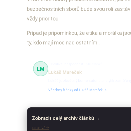
bezpečnostních sborů bude svou roli zastáva
vždy prioritou.
Případ je připomínkou, že etika a morálka jso
ty, kdo mají moc nad ostatními.
Politika, bezpečnost
610 článků
LM
Lukáš Mareček
Lukáš je zkušený komentátor a analytik zaměřený n
Všechny články od Lukáš Mareček →
Zobrazit celý archiv článků →
/archiv/ →