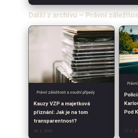
Další z archivu – Právní záležito
Právní
Právní záležitosti a soudní případy
Polic
Karlo
Kauzy VZP a majetková
Pod K
přiznání: Jak je na tom
transparentnost?
26. 2. 2026
17. 2. 2