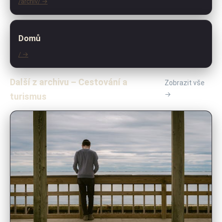
/archiv/ →
Domů
/ →
Další z archivu – Cestování a
Zobrazit vše
→
turismus