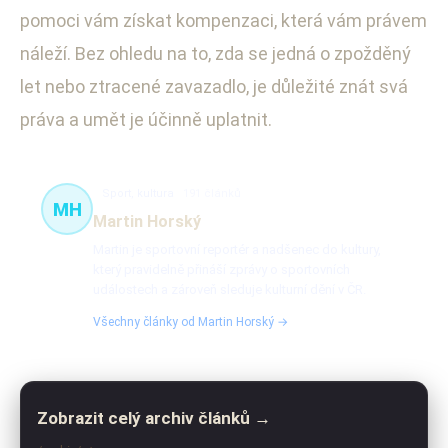
pomoci vám získat kompenzaci, která vám právem
náleží. Bez ohledu na to, zda se jedná o zpožděný
let nebo ztracené zavazadlo, je důležité znát svá
práva a umět je účinně uplatnit.
Sport, kultura
191 článků
MH
Martin Horský
Martin je sportovní reportér a nadšenec do kultury,
který pravidelně přináší zprávy o sportovních
událostech a zároveň sleduje kulturní dění v ČR.
Všechny články od Martin Horský →
Zobrazit celý archiv článků →