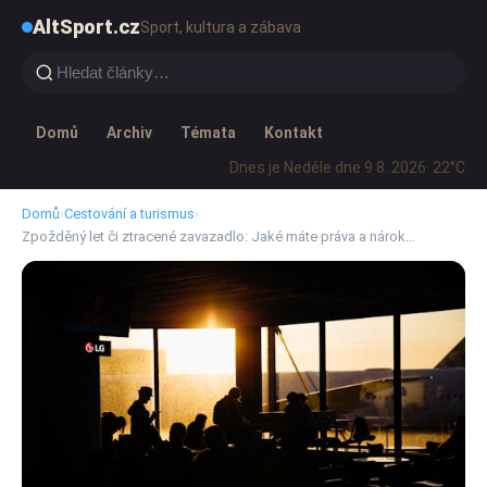
AltSport.cz
Sport, kultura a zábava
Domů
Archiv
Témata
Kontakt
Dnes je Neděle dne 9 8. 2026
· 22°C
Domů
›
Cestování a turismus
›
Zpožděný let či ztracené zavazadlo: Jaké máte práva a nárok…