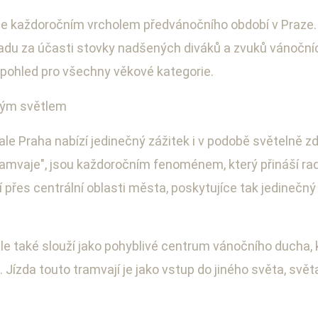
 každoročním vrcholem předvánočního období v Praze. L
padu za účasti stovky nadšených diváků a zvuků vánočních
 pohled pro všechny věkové kategorie.
ným světlem
le Praha nabízí jedinečný zážitek i v podobě světelně z
amvaje", jsou každoročním fenoménem, který přináší rad
dí přes centrální oblasti města, poskytujíce tak jedine
ale také slouží jako pohyblivé centrum vánočního ducha
. Jízda touto tramvají je jako vstup do jiného světa, svět