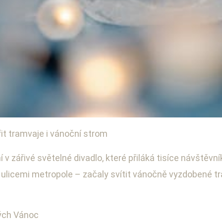
t tramvaje i vánoční strom
ení vánočního stromu a svě
v zářivé světelné divadlo, které přiláká tisíce návštěvn
ulicemi metropole – začaly svítit vánočně vyzdobené tram
ých Vánoc