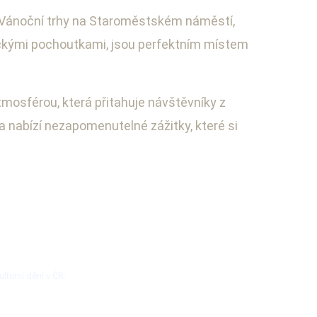
í. Vánoční trhy na Staroměstském náměstí,
ckými pochoutkami, jsou perfektním místem
mosférou, která přitahuje návštěvníky z
 a nabízí nezapomenutelné zážitky, které si
lturní dění v ČR.