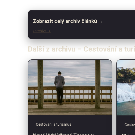
Zobrazit celý archiv článků →
/archiv/ →
Další z archivu – Cestování a tu
Cestování a turismus
Cestov