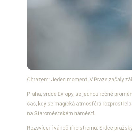
Obrazem: Jeden moment. V Praze začaly záři
Cestování a turismus
Praha září: Rozsvíc
Praha, srdce Evropy, se jednou ročně promění 
čas, kdy se magická atmosféra rozprostřela 
30. 11. 2025
· 3 min čtení · Autor: Martin Horský
na Staroměstském náměstí.
Rozsvícení vánočního stromu: Srdce pražsk