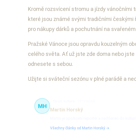
Kromě rozsvícení stromu a jízdy vánočními 
které jsou známé svými tradičními českými
pro nákupy dárků a pochutnání na svařeném v
Pražské Vánoce jsou opravdu kouzelným obdob
celého světa. Ať už jste zde doma nebo jste 
odnesete s sebou.
Užijte si sváteční sezónu v plné parádě a n
Sport, kultura
191 článků
MH
Martin Horský
Martin je sportovní reportér a nadšenec do kultury
Všechny články od Martin Horský →