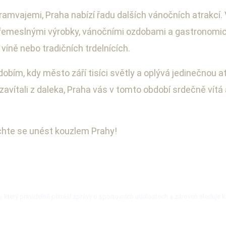
tramvajemi, Praha nabízí řadu dalších vánočních atrakc
 řemeslnými výrobky, vánočními ozdobami a gastronomi
íně nebo tradičních trdelnících.
ím, kdy město září tisíci světly a oplývá jedinečnou at
zavítali z daleka, Praha vás v tomto období srdečně vítá
echte se unést kouzlem Prahy!
, který pravidelně přináší zprávy o sportovních událostech a zároveň sleduje ku