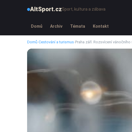
AltSport.cz
Sport, kultura a zábava
Domů
Archiv
Témata
Kontakt
Domů
›
Cestování a turismus
›
Praha září: Rozsvícení vánočního 