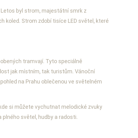
etos byl strom, majestátní smrk z
 koled. Strom zdobí tisíce LED světel, které
dobených tramvají. Tyto speciálně
ost jak místním, tak turistům. Vánoční
čný pohled na Prahu oblečenou ve světelném
, kde si můžete vychutnat melodické zvuky
a plného světel, hudby a radosti.