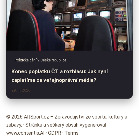
Politické dění v České republice
Konec poplatků ČT a rozhlasu: Jak nyní
zaplatíme za veřejnoprávní média?
29. 1. 2026
© 2026 AltSport.cz – Zpravodajství ze sportu, kultury a
zábavy. · Stránku a veškerý obsah vygeneroval
www.contentis.AI
·
GDPR
·
Terms