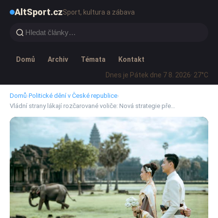
AltSport.cz
Sport, kultura a zábava
Domů
Archiv
Témata
Kontakt
Dnes je Pátek dne 7 8. 2026
· 27°C
Domů
›
Politické dění v České republice
›
Vládní strany lákají rozčarované voliče: Nová strategie pře…