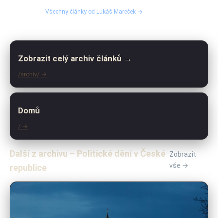
Všechny články od Lukáš Mareček →
Zobrazit celý archiv článků →
/archiv/ →
Domů
/ →
Další z archivu – Politické dění v České
Zobrazit
vše →
republice