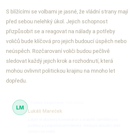
S blížícími se volbami je jasné, že vládní strany mají
před sebou nelehký úkol. Jejich schopnost
přizpůsobit se a reagovat na nálady a potřeby
voličů bude klíčová pro jejich budoucí úspěch nebo
neúspěch. Rozčarovaní voliči budou pečlivě
sledovat každý jejich krok a rozhodnutí, která
mohou ovlivnit politickou krajinu na mnoho let
dopředu.
Politika, bezpečnost
610 článků
LM
Lukáš Mareček
Lukáš je zkušený komentátor a analytik zaměřený na
politiku a bezpečnostní témata, sledující aktuální dění
doma i ve světě.