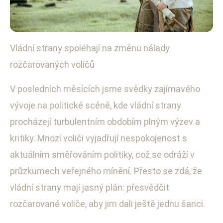
Vládní strany spoléhají na změnu nálady
Politické dění v České republice
rozčarovaných voličů
Vládní strany lákají rozčarované
voliče: Nová strategie před
V posledních měsících jsme svědky zajímavého
vývoje na politické scéně, kde vládní strany
volbami
procházejí turbulentním obdobím plným výzev a
2. 9. 2025
· 3 min čtení · Autor: Lukáš Mareček
kritiky. Mnozí voliči vyjadřují nespokojenost s
aktuálním směřováním politiky, což se odráží v
průzkumech veřejného mínění. Přesto se zdá, že
vládní strany mají jasný plán: přesvědčit
rozčarované voliče, aby jim dali ještě jednu šanci.