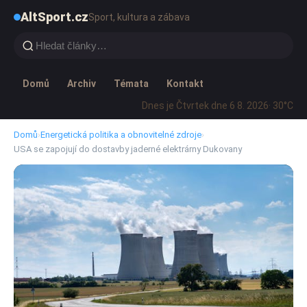
AltSport.cz
Sport, kultura a zábava
Domů
Archiv
Témata
Kontakt
Dnes je Čtvrtek dne 6 8. 2026
· 30°C
Domů
›
Energetická politika a obnovitelné zdroje
›
USA se zapojují do dostavby jaderné elektrárny Dukovany