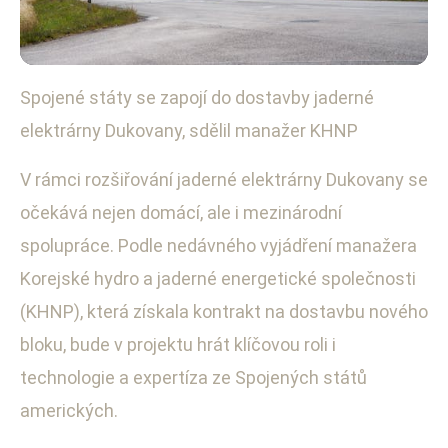
Spojené státy se zapojí do dostavby jaderné
Energetická politika a obnovitelné zdroje
elektrárny Dukovany, sdělil manažer KHNP
USA se zapojují do dostavby
jaderné elektrárny Dukovany
V rámci rozšiřování jaderné elektrárny Dukovany se
očekává nejen domácí, ale i mezinárodní
16. 6. 2025
· 3 min čtení · Autor: Petra Fialová
spolupráce. Podle nedávného vyjádření manažera
Korejské hydro a jaderné energetické společnosti
(KHNP), která získala kontrakt na dostavbu nového
bloku, bude v projektu hrát klíčovou roli i
technologie a expertíza ze Spojených států
amerických.