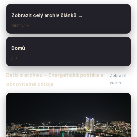
Zobrazit celý archiv článků →
/archiv/ →
Domů
/ →
Další z archivu – Energetická politika a
Zobrazit
vše →
obnovitelné zdroje