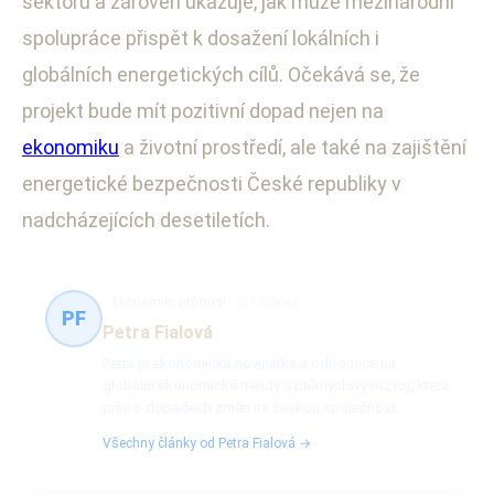
sektoru a zároveň ukazuje, jak může mezinárodní
spolupráce přispět k dosažení lokálních i
globálních energetických cílů. Očekává se, že
projekt bude mít pozitivní dopad nejen na
ekonomiku
a životní prostředí, ale také na zajištění
energetické bezpečnosti České republiky v
nadcházejících desetiletích.
Ekonomie, průmysl
224 článků
PF
Petra Fialová
Petra je ekonomická novinářka a odbornice na
globální ekonomické trendy a průmyslový rozvoj, která
píše o dopadech změn na českou společnost.
Všechny články od Petra Fialová →