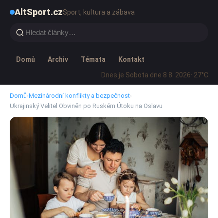
AltSport.cz
Sport, kultura a zábava
Domů
Archiv
Témata
Kontakt
Dnes je Sobota dne 8 8. 2026
· 27°C
Domů
›
Mezinárodní konflikty a bezpečnost
›
Ukrajinský Velitel Obviněn po Ruském Útoku na Oslavu