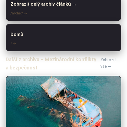
Zobrazit celý archiv článků →
/archiv/ →
Domů
/ →
Další z archivu – Mezinárodní konflikty
Zobrazit
vše →
a bezpečnost