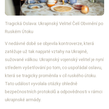
Tragická Oslava: Ukrajinský Velitel Čelí Obvinění po
Mezinárodní konflikty a bezpečnost
Ruském Útoku
Ukrajinský Velitel Obviněn po
Ruském Útoku na Oslavu
V nedávné době se objevila kontroverze, která
zatěžuje už tak napjaté vztahy na Ukrajině,
9. 11. 2025
· 3 min čtení · Autor: Lukáš Mareček
sužované válkou. Ukrajinský vojenský velitel je nyní
středem vyšetřování po tom, co uspořádal oslavu,
která se tragicky proměnila v cíl ruského útoku.
Tato událost vyvolala otázky ohledně
bezpečnostních protokolů a odpovědnosti v rámci
ukrajinské armády.