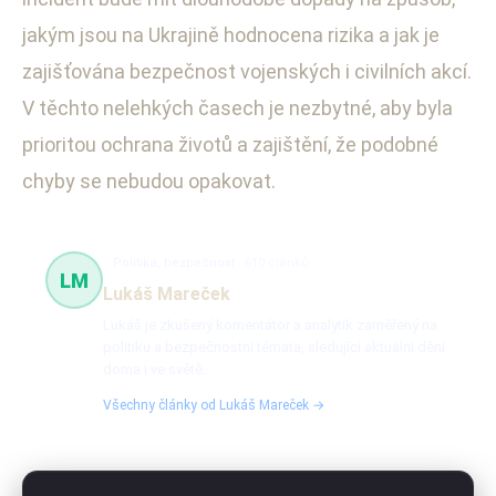
jakým jsou na Ukrajině hodnocena rizika a jak je
zajišťována bezpečnost vojenských i civilních akcí.
V těchto nelehkých časech je nezbytné, aby byla
prioritou ochrana životů a zajištění, že podobné
chyby se nebudou opakovat.
Politika, bezpečnost
610 článků
LM
Lukáš Mareček
Lukáš je zkušený komentátor a analytik zaměřený na
politiku a bezpečnostní témata, sledující aktuální dění
doma i ve světě.
Všechny články od Lukáš Mareček →