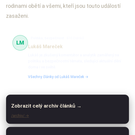
rodinami obětí a všemi, kteří jsou touto událostí
zasaženi.
Politika, bezpečnost
610 článků
LM
Lukáš Mareček
Lukáš je zkušený komentátor a analytik zaměřený na
politiku a bezpečnostní témata, sledující aktuální dění
doma i ve světě.
Všechny články od Lukáš Mareček →
Zobrazit celý archiv článků →
/archiv/ →