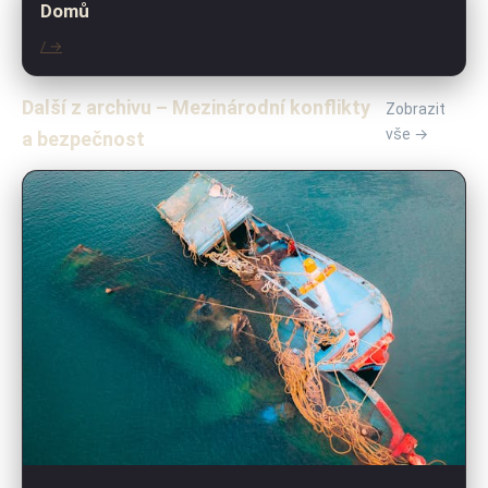
Domů
/ →
Další z archivu – Mezinárodní konflikty
Zobrazit
vše →
a bezpečnost