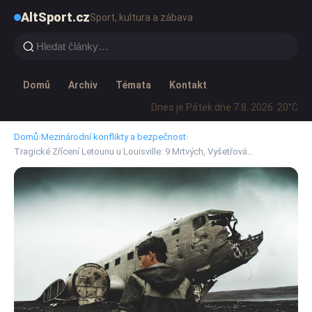
AltSport.cz
Sport, kultura a zábava
Domů
Archiv
Témata
Kontakt
Dnes je Pátek dne 7 8. 2026
· 20°C
Domů
›
Mezinárodní konflikty a bezpečnost
›
Tragické Zřícení Letounu u Louisville: 9 Mrtvých, Vyšetřová…