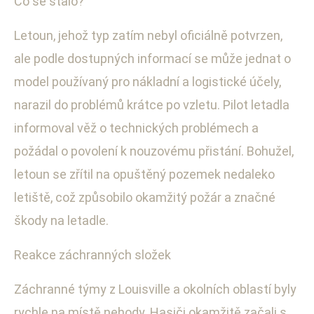
Co se stalo?
Letoun, jehož typ zatím nebyl oficiálně potvrzen,
ale podle dostupných informací se může jednat o
model používaný pro nákladní a logistické účely,
narazil do problémů krátce po vzletu. Pilot letadla
informoval věž o technických problémech a
požádal o povolení k nouzovému přistání. Bohužel,
letoun se zřítil na opuštěný pozemek nedaleko
letiště, což způsobilo okamžitý požár a značné
škody na letadle.
Reakce záchranných složek
Záchranné týmy z Louisville a okolních oblastí byly
rychle na místě nehody. Hasiči okamžitě začali s