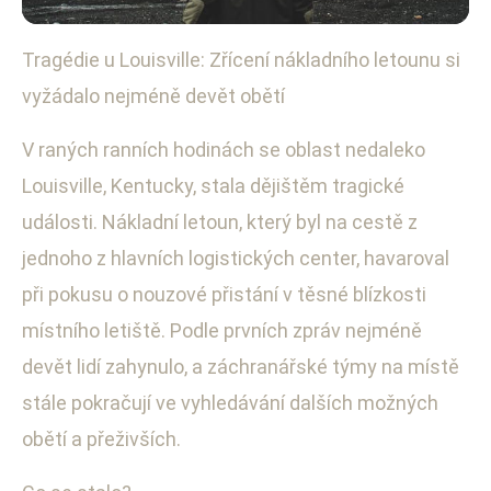
Tragédie u Louisville: Zřícení nákladního letounu si
Mezinárodní konflikty a bezpečnost
vyžádalo nejméně devět obětí
Tragické Zřícení Letounu u
Louisville: 9 Mrtvých, Vyšetřování
V raných ranních hodinách se oblast nedaleko
Louisville, Kentucky, stala dějištěm tragické
Probíhá
události. Nákladní letoun, který byl na cestě z
6. 11. 2025
· 4 min čtení · Autor: Lukáš Mareček
jednoho z hlavních logistických center, havaroval
při pokusu o nouzové přistání v těsné blízkosti
místního letiště. Podle prvních zpráv nejméně
devět lidí zahynulo, a záchranářské týmy na místě
stále pokračují ve vyhledávání dalších možných
obětí a přeživších.