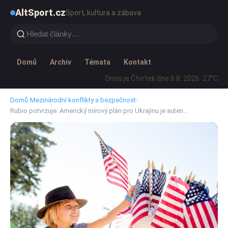
AltSport.cz
Sport, kultura a zábava
Domů
Archiv
Témata
Kontakt
Dnes je Čtvrtek dne 6 8. 2026
· 27°C
Domů
›
Mezinárodní konflikty a bezpečnost
›
Rubio potvrzuje: Americký mírový plán pro Ukrajinu je auten…