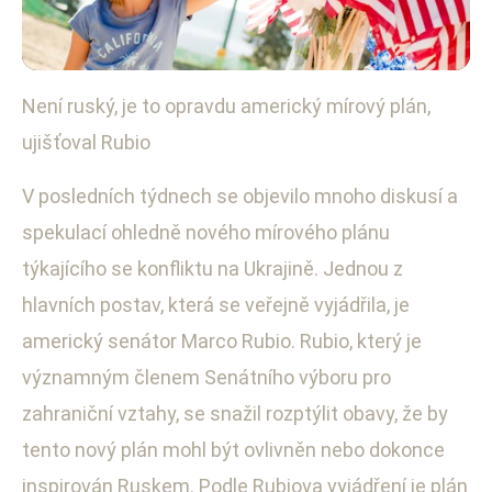
Není ruský, je to opravdu americký mírový plán,
Mezinárodní konflikty a bezpečnost
ujišťoval Rubio
Rubio potvrzuje: Americký mírový
plán pro Ukrajinu je autentický
V posledních týdnech se objevilo mnoho diskusí a
spekulací ohledně nového mírového plánu
23. 11. 2025
· 3 min čtení · Autor: Lukáš Mareček
týkajícího se konfliktu na Ukrajině. Jednou z
hlavních postav, která se veřejně vyjádřila, je
americký senátor Marco Rubio. Rubio, který je
významným členem Senátního výboru pro
zahraniční vztahy, se snažil rozptýlit obavy, že by
tento nový plán mohl být ovlivněn nebo dokonce
inspirován Ruskem. Podle Rubiova vyjádření je plán