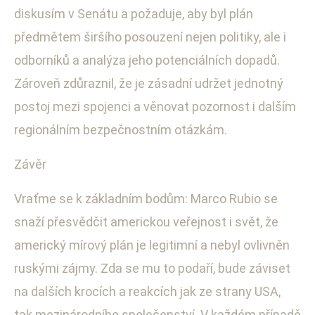
diskusím v Senátu a požaduje, aby byl plán
předmětem širšího posouzení nejen politiky, ale i
odborníků a analýza jeho potenciálních dopadů.
Zároveň zdůraznil, že je zásadní udržet jednotný
postoj mezi spojenci a věnovat pozornost i dalším
regionálním bezpečnostním otázkám.
Závěr
Vraťme se k základním bodům: Marco Rubio se
snaží přesvědčit americkou veřejnost i svět, že
americký mírový plán je legitimní a nebyl ovlivněn
ruskými zájmy. Zda se mu to podaří, bude záviset
na dalších krocích a reakcích jak ze strany USA,
tak mezinárodního společenství. V každém případě