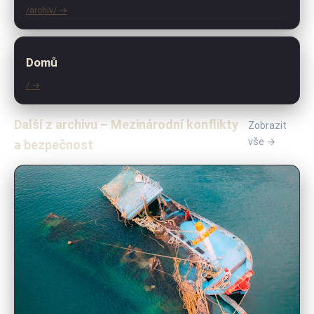
/archiv/ →
Domů
/ →
Další z archivu – Mezinárodní konflikty
Zobrazit
vše →
a bezpečnost