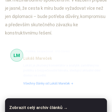
je jasné, že cesta k míru bude vyžadovat více než
jen diplomacii – bude potřeba důvěry, kompromisu
a především skutečného závazku ke
konstruktivnímu řešení.
Politika, bezpečnost
610 článků
LM
Lukáš Mareček
Lukáš je zkušený komentátor a analytik zaměřený na
politiku a bezpečnostní témata, sledující aktuální dění
doma i ve světě.
Všechny články od Lukáš Mareček →
Zobrazit celý archiv článků →