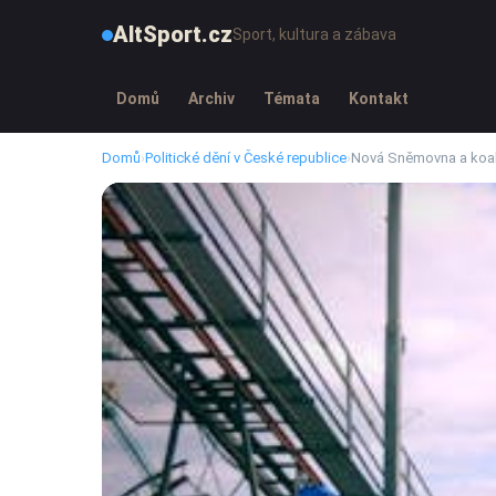
AltSport.cz
Sport, kultura a zábava
Domů
Archiv
Témata
Kontakt
Domů
›
Politické dění v České republice
›
Nová Sněmovna a koali