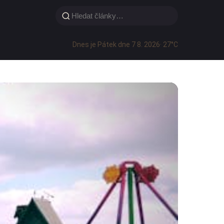
Dnes je Pátek dne 7 8. 2026
· 27°C