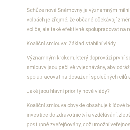
Schůze nové Sněmovny je významným milníke
volbách je zřejmé, že občané očekávají změny 
voliče, ale také efektivně spolupracovat na r
Koaliční smlouva: Základ stabilní vlády
Významným krokem, který doprovází první schů
smlouvy jsou pečlivě vyjednávány, aby odráž
spolupracovat na dosažení společných cílů a z
Jaké jsou hlavní priority nové vlády?
Koaliční smlouva obvykle obsahuje klíčové bod
investice do zdravotnictví a vzdělávání, zle
postupně zveřejňovány, což umožní veřejnos