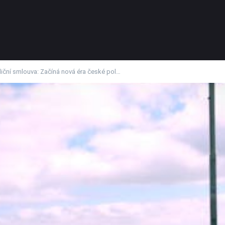
ční smlouva: Začíná nová éra české pol…