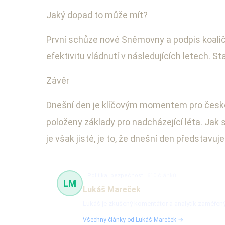
Jaký dopad to může mít?
První schůze nové Sněmovny a podpis koaliční
efektivitu vládnutí v následujících letech. S
Závěr
Dnešní den je klíčovým momentem pro českou
položeny základy pro nadcházející léta. Jak 
je však jisté, je to, že dnešní den představu
Politika, bezpečnost
610 článků
LM
Lukáš Mareček
Lukáš je zkušený komentátor a analytik zaměřený n
Všechny články od Lukáš Mareček →