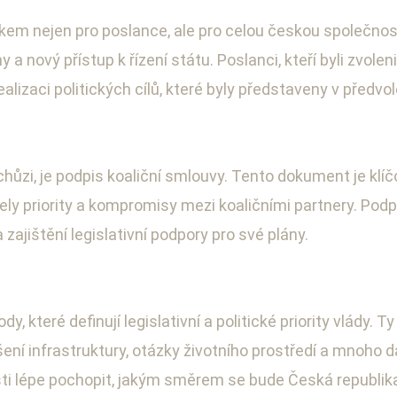
m nejen pro poslance, ale pro celou českou společnost
a nový přístup k řízení státu. Poslanci, kteří byli zvolen
ealizaci politických cílů, které byly představeny v předv
zi, je podpis koaliční smlouvy. Tento dokument je klíčov
ely priority a kompromisy mezi koaličními partnery. Pod
ajištění legislativní podpory pro své plány.
y, které definují legislativní a politické priority vlády
pšení infrastruktury, otázky životního prostředí a mnoho
ti lépe pochopit, jakým směrem se bude Česká republika