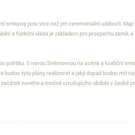
 smlouvy jsou více než jen ceremoniální události. Mají zá
tabilní a funkční vláda je základem pro prosperitu země, a
 politiku. S novou Sněmovnou na scéně a koaliční smlouv
se budou tyto plány realizovat a jaký dopad budou mít na 
je začátek nového a možná vzrušujícího období v české pol
a politiku a bezpečnostní témata, sledující aktuální dění doma i ve světě.