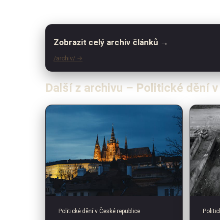
Zobrazit celý archiv článků →
/archiv/ →
Další z archivu – Politické dění 
Politické dění v České republice
Politi