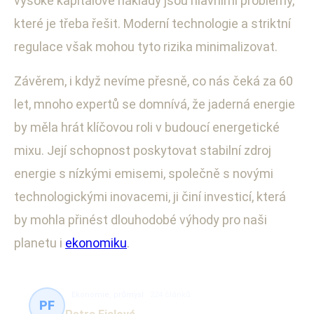
vysoké kapitálové náklady jsou hlavními problémy,
které je třeba řešit. Moderní technologie a striktní
regulace však mohou tyto rizika minimalizovat.
Závěrem, i když nevíme přesně, co nás čeká za 60
let, mnoho expertů se domnívá, že jaderná energie
by měla hrát klíčovou roli v budoucí energetické
mixu. Její schopnost poskytovat stabilní zdroj
energie s nízkými emisemi, společně s novými
technologickými inovacemi, ji činí investicí, která
by mohla přinést dlouhodobé výhody pro naši
planetu i
ekonomiku
.
Ekonomie, průmysl
224 článků
PF