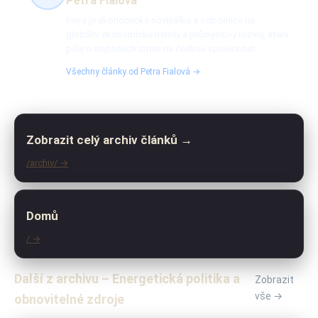
Petra Fialová
Petra je ekonomická novinářka a odbornice na
globální ekonomické trendy a průmyslový rozvoj, která
píše o dopadech změn na českou společnost.
Všechny články od Petra Fialová →
Zobrazit celý archiv článků →
/archiv/ →
Domů
/ →
Další z archivu – Energetická politika a
Zobrazit
vše →
obnovitelné zdroje