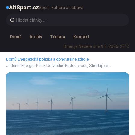
AltSport.cz
Sport, kultura a zábava
Domů
Archiv
Témata
Kontakt
Dnes je Neděle dne 9 8. 2026
· 22°C
Domů
›
Energetická politika a obnovitelné zdroje
›
Jaderná Energie: Klíč k Udržitelné Budoucnosti, Shodují se …