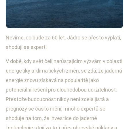
Nevíme, co bude za 60 let. Jádro se přesto vyplatí,
Energetická politika a obnovitelné zdroje
shodují se experti
Jaderná Energie: Klíč k Udržitelné
Budoucnosti, Shodují se Experti
V době, kdy svět čelí narůstajícím výzvám v oblasti
energetiky a klimatických změn, se zdá, že jaderná
19. 8. 2025
· 3 min čtení · Autor: Petra Fialová
energie znovu získává na popularitě jako
potenciální řešení pro dlouhodobou udržitelnost.
Přestože budoucnost nikdy není zcela jistá a
prognózy se často mění, mnoho expertů se
shoduje na tom, že investice do jaderné
technologie stojí za to, i přes obrovské náklady a