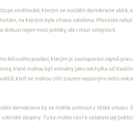
zuje směřování, kterým se sociální demokracie ubírá, a t
notám, na kterých byla strana založena. Přestože nebyl k
 diskusi nejen mezi politiky, ale i mezi veřejností.
ého klíčového poslání, kterým je zastupování zájmů pracuj
promisy, které mohou být vnímány jako odchylka od tradi
 voličů, kteří se mohou cítit zrazeni nejasnými nebo neko
ciální demokracie by se mohla ocitnout v těžké situaci. S
 voličské skupiny. To by mohlo vést k oslabení její polit