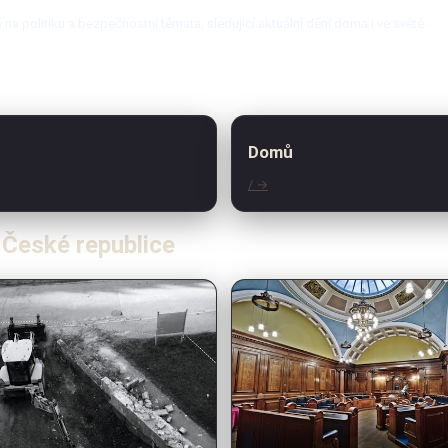
a politiku a bezpečnostní témata, sledující aktuální dění doma i ve světě.
Domů
/ →
v České republice