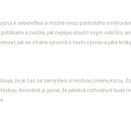
ýzva k sebereflexi a možné revizi politického směřování s
litikami a zvážila, jak nejlépe sloužit svým voličům, an
dovat, jak se strana vyrovná s touto výzvou a jaké kroky
alizuje, že je čas na zamyšlení a možnou změnu kurzu. Z
zkou. Nicméně je jasné, že jakékoli rozhodnutí bude mí
e.