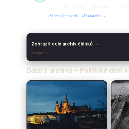
Lukáš je zkušený komentátor a analytik zaměřený n
Všechny články od Lukáš Mareček →
Zobrazit celý archiv článků →
/archiv/ →
Další z archivu – Politické dění 