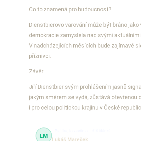
Co to znamená pro budoucnost?
Dienstbierovo varování může být bráno jako v
demokracie zamyslela nad svými aktuálními po
V nadcházejících měsících bude zajímavé sle
příznivci.
Závěr
Jiří Dienstbier svým prohlášením jasně sign
jakým směrem se vydá, zůstává otevřenou otá
i pro celou politickou krajinu v České republic
Politika, bezpečnost
610 článků
LM
Lukáš Mareček