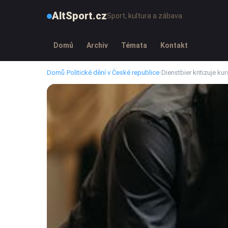
AltSport.cz
Sport, kultura a zábava
Domů
Archiv
Témata
Kontakt
Domů
›
Politické dění v České republice
›
Dienstbier kritizuje k