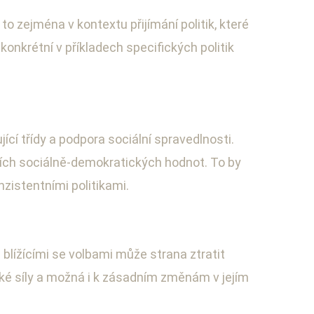
o zejména v kontextu přijímání politik, které
onkrétní v příkladech specifických politik
ící třídy a podpora sociální spravedlnosti.
čních sociálně-demokratických hodnot. To by
nzistentními politikami.
 blížícími se volbami může strana ztratit
ické síly a možná i k zásadním změnám v jejím