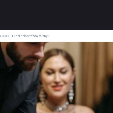
urs ČSSD: Hrozí sebevražda strany?