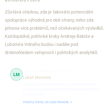
Zůstává otázkou, zda je takováto potenciální
spolupráce výhodná pro obě strany, nebo zda
přinese více problémů, než očekávaných výsledků.
Každopádně, politické kroky Andreje Babiše a
Lubomíra Volného budou i nadále pod
drobnohledem veřejnosti i politických analytiků.
Politika, bezpečnost
610 článků
LM
Lukáš Mareček
Lukáš je zkušený komentátor a analytik zaměřený na
politiku a bezpečnostní témata, sledující aktuální dění
doma i ve světě.
Všechny články od Lukáš Mareček →