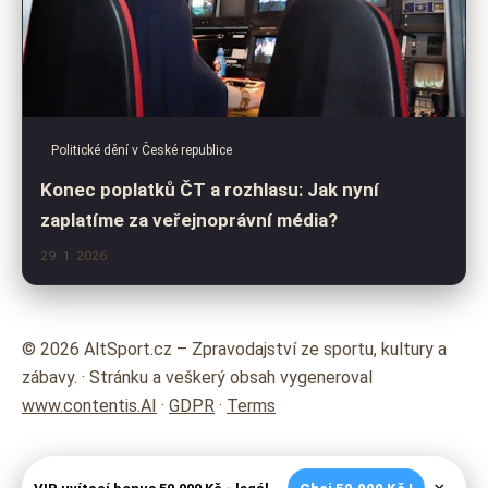
Politické dění v České republice
Konec poplatků ČT a rozhlasu: Jak nyní
zaplatíme za veřejnoprávní média?
29. 1. 2026
© 2026 AltSport.cz – Zpravodajství ze sportu, kultury a
zábavy. · Stránku a veškerý obsah vygeneroval
www.contentis.AI
·
GDPR
·
Terms