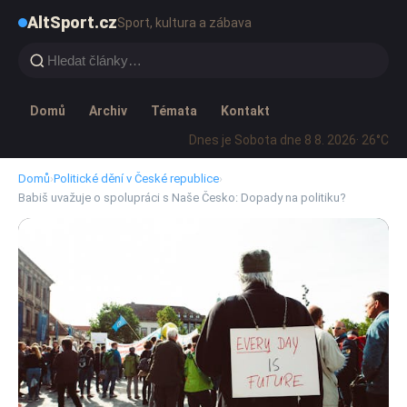
AltSport.cz
Sport, kultura a zábava
Domů
Archiv
Témata
Kontakt
Dnes je Sobota dne 8 8. 2026
· 26°C
Domů
›
Politické dění v České republice
›
Babiš uvažuje o spolupráci s Naše Česko: Dopady na politiku?