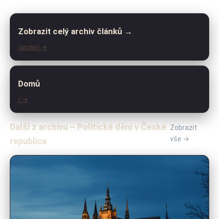
Zobrazit celý archiv článků →
/archiv/ →
Domů
/ →
Další z archivu – Politické dění v České
Zobrazit
vše →
republice