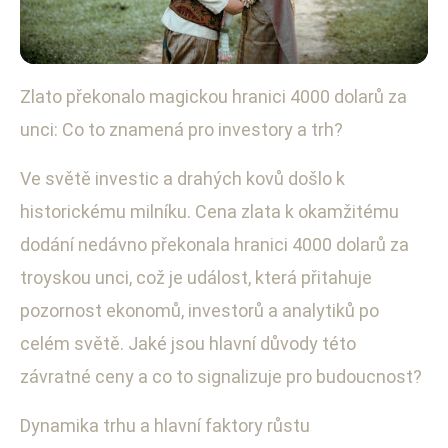
Zlato překonalo magickou hranici 4000 dolarů za
Globální ekonomické změny
unci: Co to znamená pro investory a trh?
Zlato přesáhlo 4000 USD/unci: Co
to znamená pro trhy?
Ve světě investic a drahých kovů došlo k
historickému milníku. Cena zlata k okamžitému
8. 10. 2025
· 3 min čtení · Autor: Petra Fialová
dodání nedávno překonala hranici 4000 dolarů za
troyskou unci, což je událost, která přitahuje
pozornost ekonomů, investorů a analytiků po
celém světě. Jaké jsou hlavní důvody této
závratné ceny a co to signalizuje pro budoucnost?
Dynamika trhu a hlavní faktory růstu