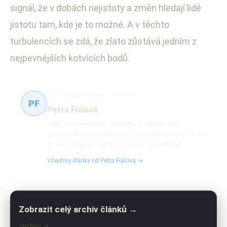
signál, že v dobách nejistoty a změn hledají lidé
jistotu tam, kde je to možné. A v těchto
turbulencích se zdá, že zlato zůstává jedním z
nejpevnějších kotvících bodů.
Ekonomie, průmysl
224 článků
PF
Petra Fialová
Petra je ekonomická novinářka a odbornice na
globální ekonomické trendy a průmyslový rozvoj, která
píše o dopadech změn na českou společnost.
Všechny články od Petra Fialová →
Zobrazit celý archiv článků →
/archiv/ →