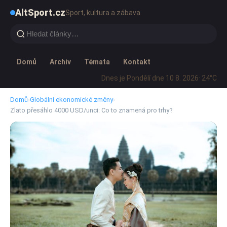
AltSport.cz
Sport, kultura a zábava
Domů
Archiv
Témata
Kontakt
Dnes je Pondělí dne 10 8. 2026
· 24°C
Domů
›
Globální ekonomické změny
›
Zlato přesáhlo 4000 USD/unci: Co to znamená pro trhy?