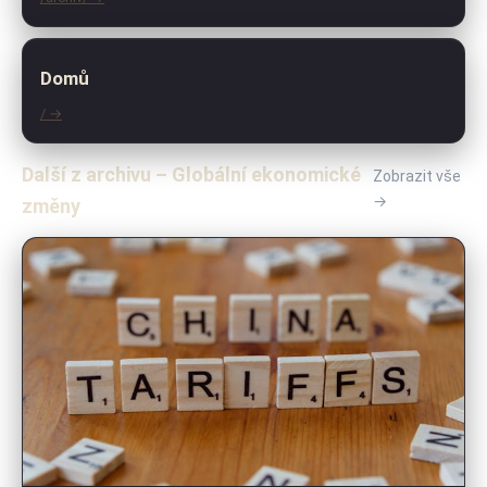
Domů
/ →
Další z archivu – Globální ekonomické
Zobrazit vše
→
změny