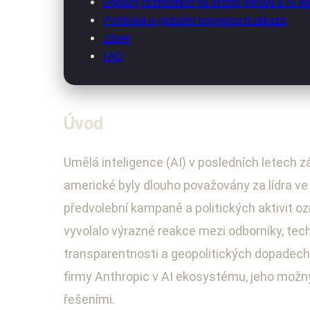
Dopady rozhodnutí na státní správu a AI 
Politické a globální souvislosti zákazu
Závěr
FAQ
Úvod
Umělá inteligence (AI) v posledních letech 
americké byly dlouho považovány za lídra ve
předvolební kampaně a politických aktivit oz
vyvolalo výrazné reakce mezi odborníky, tech
transparentnosti a geopolitických dopadech 
firmy Anthropic v AI ekosystému, jeho možný
řešeními.