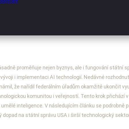
ekosystém
zásadně proměňuje nejen byznys, ale i fungování státní 
 vývoji i implementaci AI technologií. Nedávné rozhodnu
námil, že nařídil federálním úřadům okamžitě ukončit vyu
nologickou komunitou i veřejností. Tento krok přichází 
umělé inteligence. V následujícím článku se podrobně po
 dopad na státní správu USA i širší technologický sekt