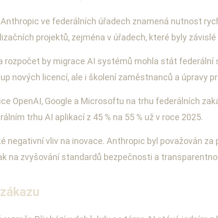
 Anthropic ve federálních úřadech znamená nutnost rych
začních projektů, zejména v úřadech, které byly závislé
 rozpočet by migrace AI systémů mohla stát federální 
kup nových licencí, ale i školení zaměstnanců a úpravy 
e OpenAI, Google a Microsoftu na trhu federálních zaká
álním trhu AI aplikací z 45 % na 55 % už v roce 2025.
negativní vliv na inovace. Anthropic byl považován za p
k na zvyšování standardů bezpečnosti a transparentnos
i zákazu