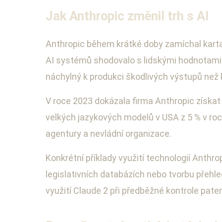
Jak Anthropic změnil trh s AI
Anthropic během krátké doby zamíchal kartami
AI systémů shodovalo s lidskými hodnotami a
náchylný k produkci škodlivých výstupů než
V roce 2023 dokázala firma Anthropic získat p
velkých jazykových modelů v USA z 5 % v roce
agentury a nevládní organizace.
Konkrétní příklady využití technologií Anthr
legislativních databázích nebo tvorbu přeh
využití Claude 2 při předběžné kontrole pate