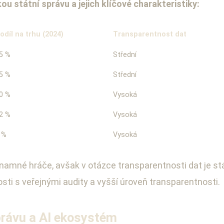
u státní správu a jejich klíčové charakteristiky:
odíl na trhu (2024)
Transparentnost dat
5 %
Střední
5 %
Střední
0 %
Vysoká
2 %
Vysoká
 %
Vysoká
znamné hráče, avšak v otázce transparentnosti dat je st
ti s veřejnými audity a vyšší úroveň transparentnosti.
právu a AI ekosystém