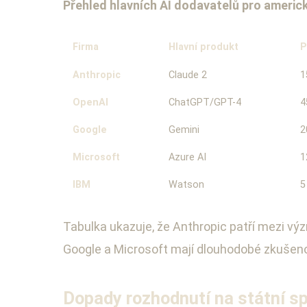
Přehled hlavních AI dodavatelů pro americko
Firma
Hlavní produkt
P
Anthropic
Claude 2
1
OpenAI
ChatGPT/GPT-4
4
Google
Gemini
2
Microsoft
Azure AI
1
IBM
Watson
5
Tabulka ukazuje, že Anthropic patří mezi vý
Google a Microsoft mají dlouhodobé zkušenos
Dopady rozhodnutí na státní s