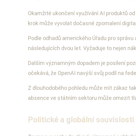
Okamžité ukončení využívání AI produktů od
krok může vyvolat dočasné zpomalení digitali
Podle odhadů amerického Úřadu pro správu a
následujících dvou let. Vyžaduje to nejen ná
Dalším významným dopadem je posílení pozic
očekává, že OpenAI navýší svůj podíl na feder
Z dlouhodobého pohledu může mít zákaz také 
absence ve státním sektoru může omezit tla
Politické a globální souvislost