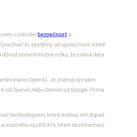
avami o národní
bezpečnost
a
 používat AI systémy od společností, které
í důvod označil možné riziko, že citlivá data
i zaměstnanci OpenAI. Je známá vývojem
T-4 od OpenAI nebo Gemini od Google. Firma
ly nad technologiemi, které mohou mít dopad
 a možného využití AI k šíření dezinformací.