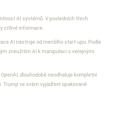
ntnost AI systémů. V posledních třech
 citlivé informace.
race AI nástroje od menšího start-upu. Podle
ým zneužitím AI k manipulaci s veřejnými
ko OpenAI, dlouhodobě neodhaluje kompletní
dků. Trump ve svém vyjádření opakovaně