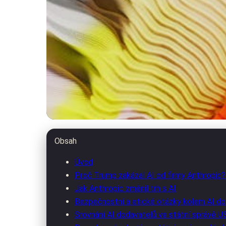
Technologický rozvoj a inovace
Obsah
Trumpův Zákaz AI o
Úvod
Proč Trump zakázal AI od firmy Anthropic?
Jak Anthropic změnil trh s AI
28. 2. 2026
· 10 min čtení · Autor: Petra Fialová
Bezpečnostní a etické otázky kolem AI do
Srovnání AI dodavatelů ve státní správě U