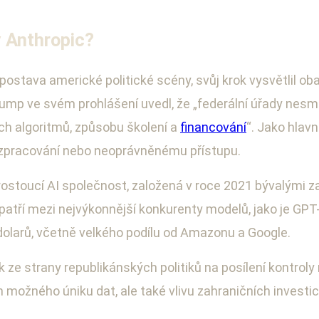
y Anthropic?
ostava americké politické scény, svůj krok vysvětlil ob
ump ve svém prohlášení uvedl, že „federální úřady nesmí
ch algoritmů, způsobu školení a
financování
“. Jako hlavn
zpracování nebo neoprávněnému přístupu.
y rostoucí AI společnost, založená v roce 2021 bývalým
patří mezi nejvýkonnější konkurenty modelů, jako je GP
y dolarů, včetně velkého podílu od Amazonu a Google.
k ze strany republikánských politiků na posílení kontro
 možného úniku dat, ale také vlivu zahraničních investic