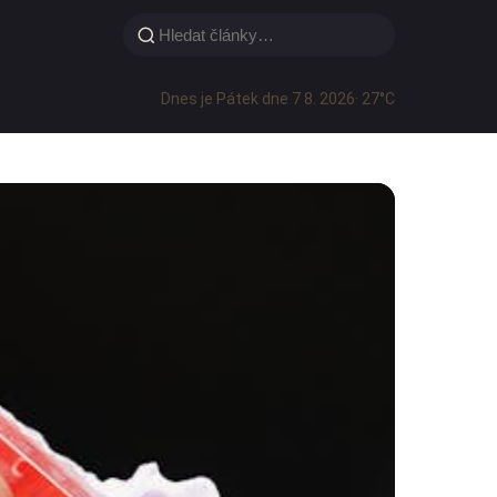
Dnes je Pátek dne 7 8. 2026
· 27°C