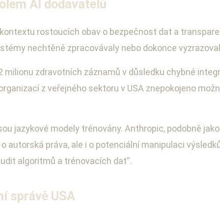
kolem AI dodavatelů
 kontextu rostoucích obav o bezpečnost dat a transpare
systémy nechtěně zpracovávaly nebo dokonce vyzrazovaly
1,2 milionu zdravotních záznamů v důsledku chybné integ
 organizací z veřejného sektoru v USA znepokojeno možn
 jsou jazykové modely trénovány. Anthropic, podobně ja
 o autorská práva, ale i o potenciální manipulaci výsle
audit algoritmů a trénovacích dat“.
ní správě USA