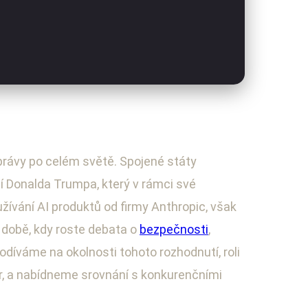
správy po celém světě. Spojené státy
tí Donalda Trumpa, který v rámci své
žívání AI produktů od firmy Anthropic, však
v době, kdy roste debata o
bezpečnosti
,
díváme na okolnosti tohoto rozhodnutí, roli
or, a nabídneme srovnání s konkurenčními