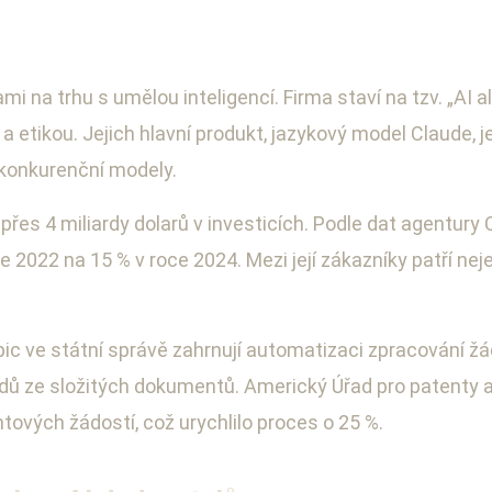
 na trhu s umělou inteligencí. Firma staví na tzv. „AI 
 etikou. Jejich hlavní produkt, jazykový model Claude, j
 konkurenční modely.
řes 4 miliardy dolarů v investicích. Podle dat agentury C
 2022 na 15 % v roce 2024. Mezi její zákazníky patří neje
opic ve státní správě zahrnují automatizaci zpracování ž
ledů ze složitých dokumentů. Americký Úřad pro patenty
ntových žádostí, což urychlilo proces o 25 %.