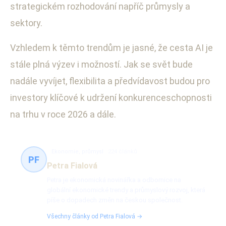
strategickém rozhodování napříč průmysly a
sektory.
Vzhledem k těmto trendům je jasné, že cesta AI je
stále plná výzev i možností. Jak se svět bude
nadále vyvíjet, flexibilita a předvídavost budou pro
investory klíčové k udržení konkurenceschopnosti
na trhu v roce 2026 a dále.
Ekonomie, průmysl
224 článků
PF
Petra Fialová
Petra je ekonomická novinářka a odbornice na
globální ekonomické trendy a průmyslový rozvoj, která
píše o dopadech změn na českou společnost.
Všechny články od Petra Fialová →