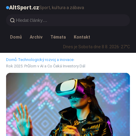
AltSport.cz
Sport, kultura a zábava
Domů
Archiv
Témata
Kontakt
Dnes je Sobota dne 8 8. 2026
· 27°C
Domů
›
Technologický rozvoj a inovace
›
Rok 2025: Průlom v AI a Co Čeká Investory Dál