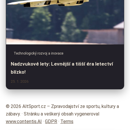
Technologický rozvoj a inovace
Nadzvukové lety: Levnější a tišší éra letectví
blízko!
25. 1. 2026
© 2026 AltSport.cz – Zpravodajství ze sportu, kultury a
zábavy. · Stránku a veškerý obsah vygeneroval
www.contentis.AI
·
GDPR
·
Terms