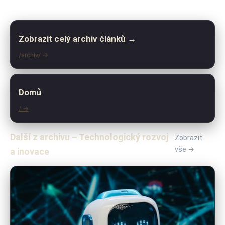
Zobrazit celý archiv článků →
/archiv/ →
Domů
/ →
Další z archivu – Technologický rozvoj
Zobrazit
vše →
a inovace