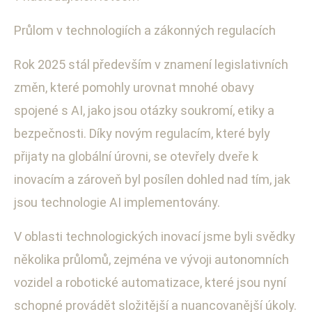
Průlom v technologiích a zákonných regulacích
Rok 2025 stál především v znamení legislativních
změn, které pomohly urovnat mnohé obavy
spojené s AI, jako jsou otázky soukromí, etiky a
bezpečnosti. Díky novým regulacím, které byly
přijaty na globální úrovni, se otevřely dveře k
inovacím a zároveň byl posílen dohled nad tím, jak
jsou technologie AI implementovány.
V oblasti technologických inovací jsme byli svědky
několika průlomů, zejména ve vývoji autonomních
vozidel a robotické automatizace, které jsou nyní
schopné provádět složitější a nuancovanější úkoly.