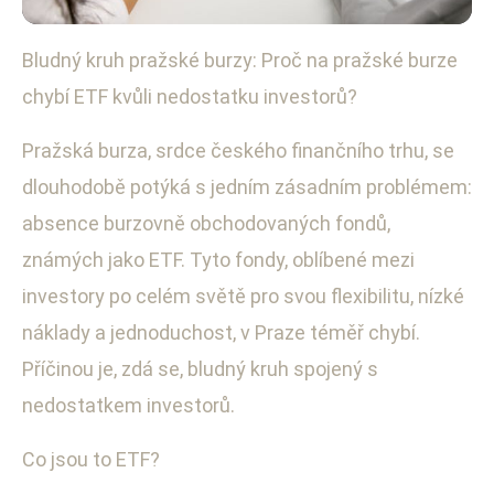
Bludný kruh pražské burzy: Proč na pražské burze
Globální ekonomické změny
chybí ETF kvůli nedostatku investorů?
Proč Pražská burza postrádá
ETF? Klíčové důvody a dopady
Pražská burza, srdce českého finančního trhu, se
dlouhodobě potýká s jedním zásadním problémem:
18. 7. 2025
· 3 min čtení · Autor: Petra Fialová
absence burzovně obchodovaných fondů,
známých jako ETF. Tyto fondy, oblíbené mezi
investory po celém světě pro svou flexibilitu, nízké
náklady a jednoduchost, v Praze téměř chybí.
Příčinou je, zdá se, bludný kruh spojený s
nedostatkem investorů.
Co jsou to ETF?