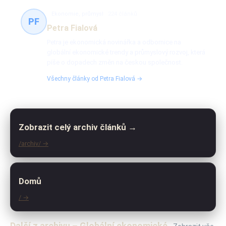
Ekonomie, průmysl
224 článků
PF
Petra Fialová
Petra je ekonomická novinářka a odbornice na
globální ekonomické trendy a průmyslový rozvoj, která
píše o dopadech změn na českou společnost.
Všechny články od Petra Fialová →
Zobrazit celý archiv článků →
/archiv/ →
Domů
/ →
Další z archivu – Globální ekonomické