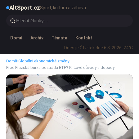
AltSport.cz
Sport, kultura a zábava
Domů
Archiv
Témata
Kontakt
Dnes je Čtvrtek dne 6 8. 2026
· 24°C
Domů
›
Globální ekonomické změny
›
Proč Pražská burza postrádá ETF? Klíčové důvody a dopady