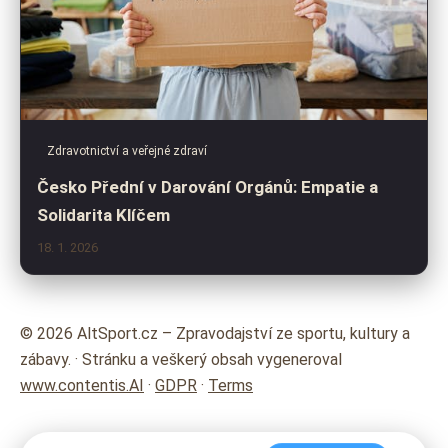
Zdravotnictví a veřejné zdraví
Česko Přední v Darování Orgánů: Empatie a
Solidarita Klíčem
18. 1. 2026
© 2026 AltSport.cz – Zpravodajství ze sportu, kultury a
zábavy. · Stránku a veškerý obsah vygeneroval
www.contentis.AI
·
GDPR
·
Terms