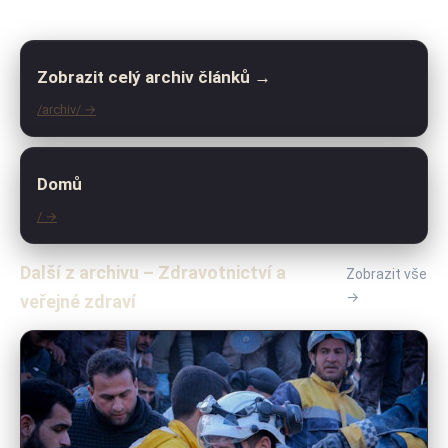
Zobrazit celý archiv článků →
/archiv/ →
Domů
/ →
Další z archivu – Zdravotnictví a
Zobrazit vše
→
veřejné zdraví