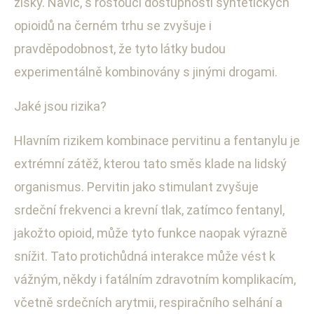
zisky. Navíc, s rostoucí dostupností syntetických
opioidů na černém trhu se zvyšuje i
pravděpodobnost, že tyto látky budou
experimentálně kombinovány s jinými drogami.
Jaké jsou rizika?
Hlavním rizikem kombinace pervitinu a fentanylu je
extrémní zátěž, kterou tato směs klade na lidský
organismus. Pervitin jako stimulant zvyšuje
srdeční frekvenci a krevní tlak, zatímco fentanyl,
jakožto opioid, může tyto funkce naopak výrazně
snížit. Tato protichůdná interakce může vést k
vážným, někdy i fatálním zdravotním komplikacím,
včetně srdečních arytmii, respiračního selhání a