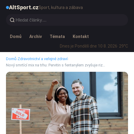
AltSport.cz
Sport, kultura a zábava
Domů
Archiv
Témata
Kontakt
Dnes je Pondělí dne 10 8. 2026
· 29°C
Domů
›
Zdravotnictví a veřejné zdraví
›
Nový smrtící mix na trhu: Pervitin s fentanylem zvyšuje riz…