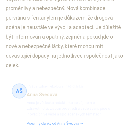
proměnlivý a nebezpečný. Nová kombinace
pervitinu s fentanylem je důkazem, že drogová
scéna je neustále ve vývoji a adaptaci. Je důležité
být informován a opatrný, zejména pokud jde o
nové a nebezpečné látky, které mohou mít
devastující dopady na jednotlivce i společnost jako
celek.
Věda, zdraví, ekologie
166 článků
AŠ
Anna Švecová
Anna je vědecká redaktorka se zájmem o
zdravotnictví, životní prostředí a vzdělávání, píše o
inovacích ve vědě a společenských tématech.
Všechny články od Anna Švecová →