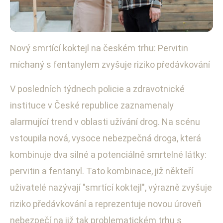
Nový smrtící koktejl na českém trhu: Pervitin
Zdravotnictví a veřejné zdraví
míchaný s fentanylem zvyšuje riziko předávkování
Nový smrtící mix na trhu: Pervitin
s fentanylem zvyšuje rizika
V posledních týdnech policie a zdravotnické
instituce v České republice zaznamenaly
26. 9. 2025
· 4 min čtení · Autor: Anna Švecová
alarmující trend v oblasti užívání drog. Na scénu
vstoupila nová, vysoce nebezpečná droga, která
kombinuje dva silné a potenciálně smrtelné látky:
pervitin a fentanyl. Tato kombinace, již někteří
uživatelé nazývají "smrtící koktejl", výrazně zvyšuje
riziko předávkování a reprezentuje novou úroveň
nebezpečí na již tak problematickém trhu s