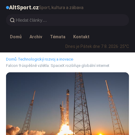
AltSport.cz
Sport, kultura a zábava
Domů
Archiv
Témata
Kontakt
Dnes je Pátek dne 7 8. 2026
· 25°C
Domů
›
Technologický rozvoj a inovace
›
Falcon 9 úspěšně vzlétla: SpaceX rozšiřuje globální internet