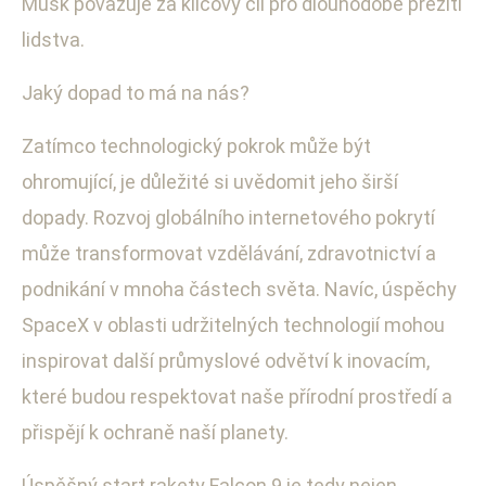
Musk považuje za klíčový cíl pro dlouhodobé přežití
lidstva.
Jaký dopad to má na nás?
Zatímco technologický pokrok může být
ohromující, je důležité si uvědomit jeho širší
dopady. Rozvoj globálního internetového pokrytí
může transformovat vzdělávání, zdravotnictví a
podnikání v mnoha částech světa. Navíc, úspěchy
SpaceX v oblasti udržitelných technologií mohou
inspirovat další průmyslové odvětví k inovacím,
které budou respektovat naše přírodní prostředí a
přispějí k ochraně naší planety.
Úspěšný start rakety Falcon 9 je tedy nejen