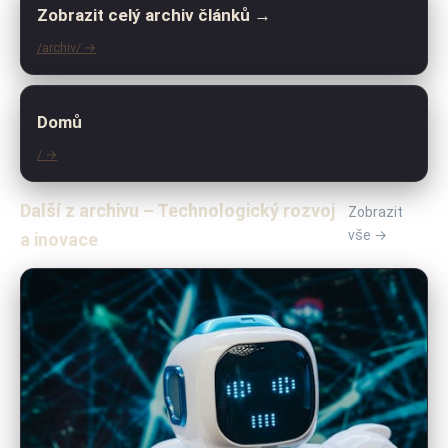
Zobrazit celý archiv článků →
/archiv/ →
Domů
/ →
Další z archivu – Technologický rozvoj
Zobrazit
vše →
a inovace