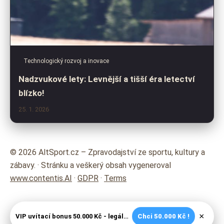
Technologický rozvoj a inovace
Nadzvukové lety: Levnější a tišší éra letectví
blízko!
25. 1. 2026
© 2026 AltSport.cz – Zpravodajství ze sportu, kultury a
zábavy. · Stránku a veškerý obsah vygeneroval
www.contentis.AI
·
GDPR
·
Terms
×
VIP uvítací bonus 50.000 Kč - legální české kasíno
Chci 50.000 Kč !