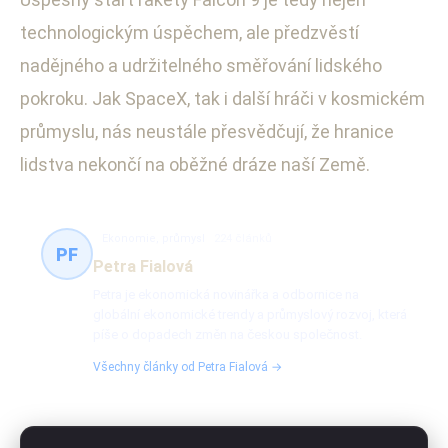
technologickým úspěchem, ale předzvěstí
nadějného a udržitelného směřování lidského
pokroku. Jak SpaceX, tak i další hráči v kosmickém
průmyslu, nás neustále přesvědčují, že hranice
lidstva nekončí na oběžné dráze naší Země.
Ekonomie, průmysl
224 článků
PF
Petra Fialová
Petra je ekonomická novinářka a odbornice na
globální ekonomické trendy a průmyslový rozvoj, která
píše o dopadech změn na českou společnost.
Všechny články od Petra Fialová →