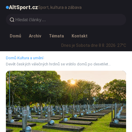
AltSport.cz
Sport, kultura a zábava
Domů
Archiv
Témata
Kontakt
Dnes je Sobota dne 8 8. 2026
· 27°C
Domů
›
Kultura a umění
›
Devět českých válečných hrdinů se vrátilo domů po desetilet…