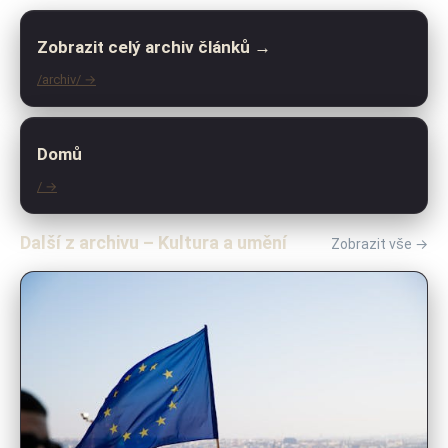
Zobrazit celý archiv článků →
/archiv/ →
Domů
/ →
Další z archivu – Kultura a umění
Zobrazit vše →