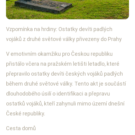
Vzpomínka na hrdiny: Ostatky devíti padlých
Kultura a umění
vojáků z druhé světové války přivezeny do Prahy
Devět českých válečných hrdinů
se vrátilo domů po desetiletích
V emotivním okamžiku pro Českou republiku
přistálo včera na pražském letišti letadlo, které
23. 8. 2025
· 3 min čtení · Autor: Martin Horský
přepravilo ostatky devíti českých vojáků padlých
během druhé světové války. Tento akt je součástí
dlouhodobého úsilí o identifikaci a přepravu
ostatků vojáků, kteří zahynuli mimo území dnešní
České republiky.
Cesta domů