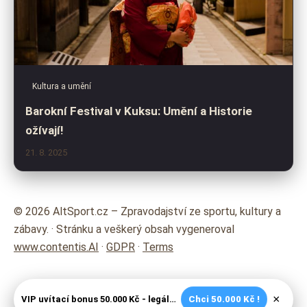
Kultura a umění
Barokní Festival v Kuksu: Umění a Historie
ožívají!
21. 8. 2025
© 2026 AltSport.cz – Zpravodajství ze sportu, kultury a
zábavy. · Stránku a veškerý obsah vygeneroval
www.contentis.AI
·
GDPR
·
Terms
×
VIP uvítací bonus 50.000 Kč - legální české kasíno
Chci 50.000 Kč !