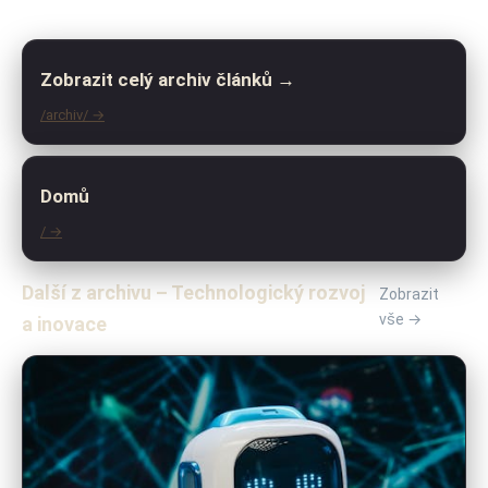
Zobrazit celý archiv článků →
/archiv/ →
Domů
/ →
Další z archivu – Technologický rozvoj
Zobrazit
vše →
a inovace