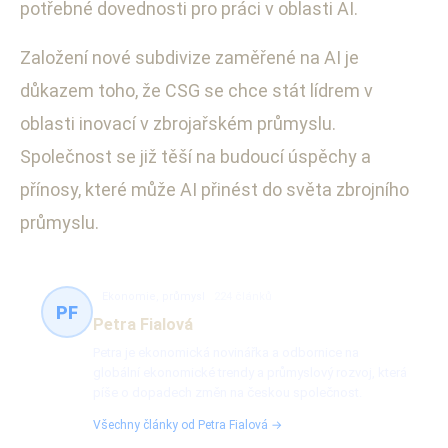
potřebné dovednosti pro práci v oblasti AI.
Založení nové subdivize zaměřené na AI je
důkazem toho, že CSG se chce stát lídrem v
oblasti inovací v zbrojařském průmyslu.
Společnost se již těší na budoucí úspěchy a
přínosy, které může AI přinést do světa zbrojního
průmyslu.
Ekonomie, průmysl
224 článků
PF
Petra Fialová
Petra je ekonomická novinářka a odbornice na
globální ekonomické trendy a průmyslový rozvoj, která
píše o dopadech změn na českou společnost.
Všechny články od Petra Fialová →