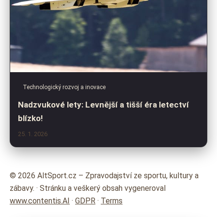
Technologický rozvoj a inovace
Nadzvukové lety: Levnější a tišší éra letectví
blízko!
25. 1. 2026
© 2026 AltSport.cz – Zpravodajství ze sportu, kultury a
zábavy. · Stránku a veškerý obsah vygeneroval
www.contentis.AI
·
GDPR
·
Terms