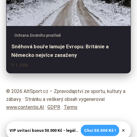
Ochrana životního prostředí
Sněhová bouře lamuje Evropu: Británie a
Německo nejvíce zasaženy
9. 1. 2026
© 2026 AltSport.cz – Zpravodajství ze sportu, kultury a
zábavy. · Stránku a veškerý obsah vygeneroval
www.contentis.AI
·
GDPR
·
Terms
×
VIP uvítací bonus 50.000 Kč - legální české kasíno
Chci 50.000 Kč !