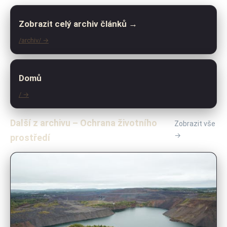
Zobrazit celý archiv článků →
/archiv/ →
Domů
/ →
Další z archivu – Ochrana životního
Zobrazit vše
→
prostředí