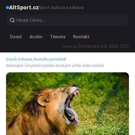
AltSport.cz
Sport, kultura a zábava
Domů
Archiv
Témata
Kontakt
Dnes je Čtvrtek dne 6 8. 2026
· 25°C
Domů
›
Ochrana životního prostředí
›
Alarmující: Úmyslné trýznění divokých zvířat stále vzrůstá