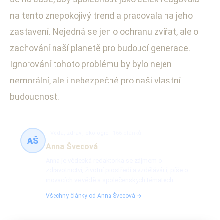
na tento znepokojivý trend a pracovala na jeho
zastavení. Nejedná se jen o ochranu zvířat, ale o
zachování naší planetě pro budoucí generace.
Ignorování tohoto problému by bylo nejen
nemorální, ale i nebezpečné pro naši vlastní
budoucnost.
Věda, zdraví, ekologie
166 článků
AŠ
Anna Švecová
Anna je vědecká redaktorka se zájmem o
zdravotnictví, životní prostředí a vzdělávání, píše o
inovacích ve vědě a společenských tématech.
Všechny články od Anna Švecová →