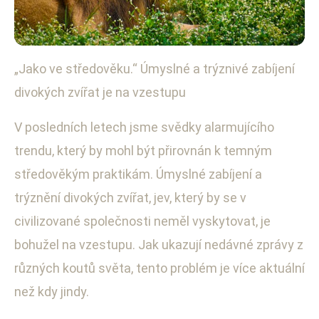
„Jako ve středověku.“ Úmyslné a trýznivé zabíjení
Ochrana životního prostředí
divokých zvířat je na vzestupu
Alarmující: Úmyslné trýznění
divokých zvířat stále vzrůstá
V posledních letech jsme svědky alarmujícího
trendu, který by mohl být přirovnán k temným
12. 8. 2025
· 3 min čtení · Autor: Anna Švecová
středověkým praktikám. Úmyslné zabíjení a
trýznění divokých zvířat, jev, který by se v
civilizované společnosti neměl vyskytovat, je
bohužel na vzestupu. Jak ukazují nedávné zprávy z
různých koutů světa, tento problém je více aktuální
než kdy jindy.