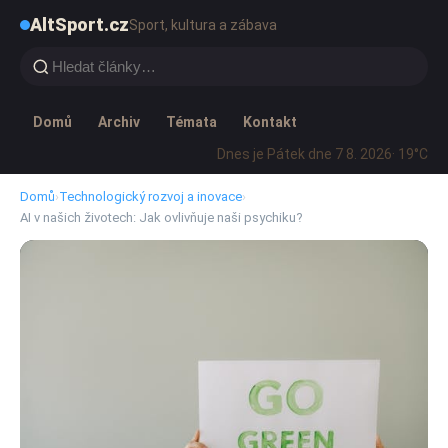
AltSport.cz
Sport, kultura a zábava
Domů
Archiv
Témata
Kontakt
Dnes je Pátek dne 7 8. 2026
· 19°C
Domů
›
Technologický rozvoj a inovace
›
AI v našich životech: Jak ovlivňuje naši psychiku?