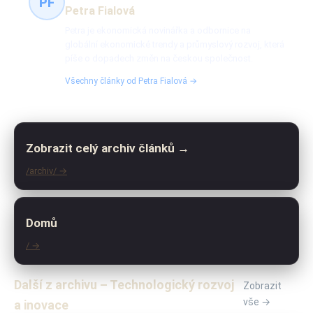
PF
Petra Fialová
Petra je ekonomická novinářka a odbornice na
globální ekonomické trendy a průmyslový rozvoj, která
píše o dopadech změn na českou společnost.
Všechny články od Petra Fialová →
Zobrazit celý archiv článků →
/archiv/ →
Domů
/ →
Další z archivu – Technologický rozvoj
Zobrazit
vše →
a inovace