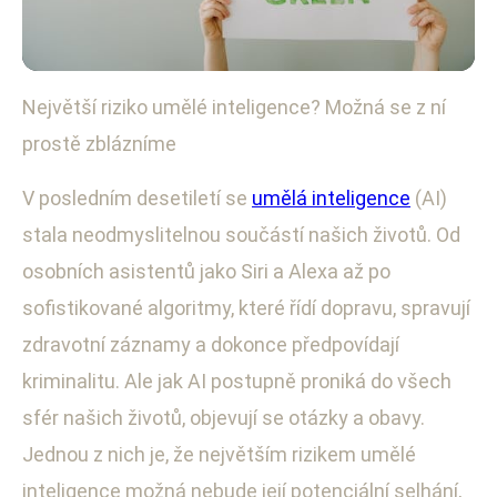
Největší riziko umělé inteligence? Možná se z ní
Technologický rozvoj a inovace
prostě zblázníme
AI v našich životech: Jak ovlivňuje
naši psychiku?
V posledním desetiletí se
umělá inteligence
(AI)
stala neodmyslitelnou součástí našich životů. Od
21. 6. 2025
· 3 min čtení · Autor: Petra Fialová
osobních asistentů jako Siri a Alexa až po
sofistikované algoritmy, které řídí dopravu, spravují
zdravotní záznamy a dokonce předpovídají
kriminalitu. Ale jak AI postupně proniká do všech
sfér našich životů, objevují se otázky a obavy.
Jednou z nich je, že největším rizikem umělé
inteligence možná nebude její potenciální selhání,